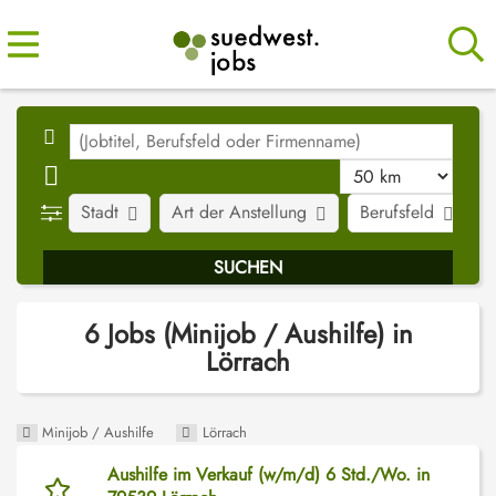
Stadt
Art der Anstellung
Berufsfeld
J
6 Jobs (Minijob / Aushilfe) in
Lörrach
Minijob / Aushilfe
Lörrach
Aushilfe im Verkauf (w/m/d) 6 Std./Wo. in