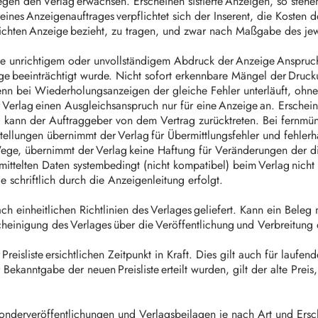
 gegen den Verlag erwachsen. Erscheinen sistierte Anzeigen, so ste
nes Anzeigenauftrages verpflichtet sich der Inserent, die Kosten d
lichten Anzeige bezieht, zu tragen, und zwar nach Maßgabe des jew
e unrichtigem oder unvollständigem Abdruck der Anzeige Anspruch
e beeinträchtigt wurde. Nicht sofort erkennbare Mängel der Druck
n bei Wiederholungsanzeigen der gleiche Fehler unterläuft, ohne
 Verlag einen Ausgleichsanspruch nur für eine Anzeige an. Erscheint
i, kann der Auftraggeber von dem Vertrag zurücktreten. Bei fernm
llungen übernimmt der Verlag für Übermittlungsfehler und fehlerh
ege, übernimmt der Verlag keine Haftung für Veränderungen der di
mittelten Daten systembedingt (nicht kompatibel) beim Verlag nich
e schriftlich durch die Anzeigenleitung erfolgt.
 einheitlichen Richtlinien des Verlages geliefert. Kann ein Beleg
heinigung des Verlages über die Veröffentlichung und Verbreitung 
isliste ersichtlichen Zeitpunkt in Kraft. Dies gilt auch für laufe
Bekanntgabe der neuen Preisliste erteilt wurden, gilt der alte Prei
 Sonderveröffentlichungen und Verlagsbeilagen je nach Art und 