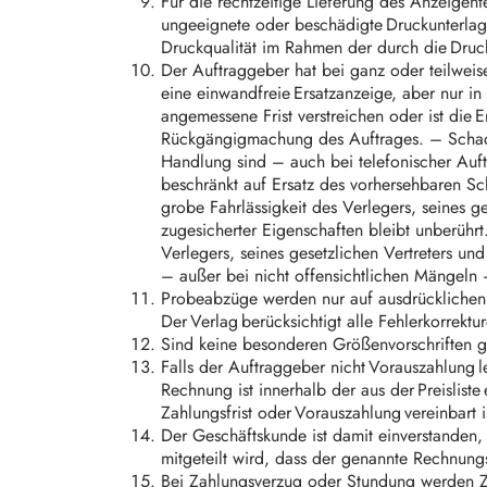
Für die rechtzeitige Lieferung des Anzeigent
ungeeignete oder beschädigte Druckunterlagen
Druckqualität im Rahmen der durch die Dru
Der Auftraggeber hat bei ganz oder teilwei
eine einwandfreie Ersatzanzeige, aber nur in
angemessene Frist verstreichen oder ist die 
Rückgängigmachung des Auftrages. – Schaden
Handlung sind – auch bei telefonischer Auf
beschränkt auf Ersatz des vorhersehbaren Sch
grobe Fahrlässigkeit des Verlegers, seines g
zugesicherter Eigenschaften bleibt unberührt
Verlegers, seines gesetzlichen Vertreters 
– außer bei nicht offensichtlichen Mängel
Probeabzüge werden nur auf ausdrücklichen 
Der Verlag berücksichtigt alle Fehlerkorrekt
Sind keine besonderen Größenvorschriften g
Falls der Auftraggeber nicht Vorauszahlung l
Rechnung ist innerhalb der aus der Preislist
Zahlungsfrist oder Vorauszahlung vereinbart 
Der Geschäftskunde ist damit einverstanden, 
mitgeteilt wird, dass der genannte Rechnun
Bei Zahlungsverzug oder Stundung werden Zi