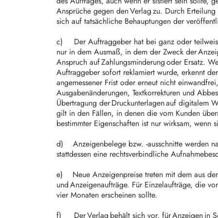
des Auftrages, auch wenn er sistiert sein sollte,
Ansprüche gegen den Verlag zu. Durch Erteilung ei
sich auf tatsächliche Behauptungen der veröffent
c) Der Auftraggeber hat bei ganz oder teilweis
nur in dem Ausmaß, in dem der Zweck der Anzeig
Anspruch auf Zahlungsminderung oder Ersatz. Wen
Auftraggeber sofort reklamiert wurde, erkennt der
angemessener Frist oder erneut nicht einwandfre
Ausgabenänderungen, Textkorrekturen und Abbeste
Übertragung der Druckunterlagen auf digitalem W
gilt in den Fällen, in denen die vom Kunden über
bestimmter Eigenschaften ist nur wirksam, wenn si
d) Anzeigenbelege bzw. -ausschnitte werden nach
stattdessen eine rechtsverbindliche Aufnahmebesc
e) Neue Anzeigenpreise treten mit dem aus der Pre
und Anzeigenaufträge. Für Einzelaufträge, die vor 
vier Monaten erscheinen sollte.
f) Der Verlag behält sich vor, für Anzeigen in