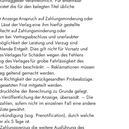
Auftraggeber verantwortlich. Für erkennbar
stet die für den belegten Titel übliche
er Anzeige Anspruch auf Zahlungsminderung oder
sst der Verlag eine ihm hierfür gestellte
n Recht auf Zahlungsminderung oder
n bei Vertragsabschluss und unerlaubter
öglichkeit der Leistung und Verzug sind
ende Entgelt. Dies gilt nicht für Vorsatz und
 des Verlages für Schäden wegen des Fehlens
g des Verlages für grobe Fahrlässigkeit des
aren Schaden beschränkt. – Reklamationen müssen
eleg geltend gemacht werden.
ie Richtigkeit der zurückgesandten Probeabzüge.
esetzten Frist mitgeteilt werden.
Abdruckhöhe der Berechnung zu Grunde gelegt.
h Veröffentlichung der Anzeige, übersandt. – Die
zahlen, sofern nicht im einzelnen Fall eine andere
liste gewährt.
ankündigung (sog. Prenotification), durch welche
 als 5 Tage ist.
 Zahlungsverzug die weitere Ausführung des