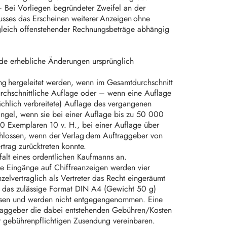
– Bei Vorliegen begründeter Zweifel an der
lusses das Erscheinen weiterer Anzeigen ohne
sgleich offenstehender Rechnungsbeträge abhängig
ende erhebliche Änderungen ursprünglich
g hergeleitet werden, wenn im Gesamtdurchschnitt
durchschnittliche Auflage oder – wenn eine Auflage
tsächlich verbreitete) Auflage des vergangenen
Mangel, wenn sie bei einer Auflage bis zu 50 000
0 Exemplaren 10 v. H., bei einer Auflage über
hlossen, wenn der Verlag dem Auftraggeber von
rtrag zurücktreten konnte.
alt eines ordentlichen Kaufmanns an.
ie Eingänge auf Chiffreanzeigen werden vier
zelvertraglich als Vertreter das Recht eingeräumt
ie das zulässige Format DIN A4 (Gewicht 50 g)
ossen und werden nicht entgegengenommen. Eine
traggeber die dabei entstehenden Gebühren/Kosten
r gebührenpflichtigen Zusendung vereinbaren.