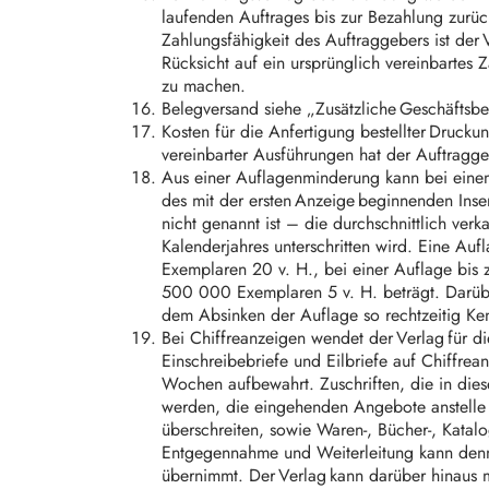
laufenden Auftrages bis zur Bezahlung zurüc
Zahlungsfähigkeit des Auftraggebers ist der
Rücksicht auf ein ursprünglich vereinbarte
zu machen.
Belegversand siehe „Zusätzliche Geschäftsb
Kosten für die Anfertigung bestellter Druck
vereinbarter Ausführungen hat der Auftragg
Aus einer Auflagenminderung kann bei einem
des mit der ersten Anzeige beginnenden Inse
nicht genannt ist – die durchschnittlich verk
Kalenderjahres unterschritten wird. Eine Au
Exemplaren 20 v. H., bei einer Auflage bis
500 000 Exemplaren 5 v. H. beträgt. Darüb
dem Absinken der Auflage so rechtzeitig Ken
Bei Chiffreanzeigen wendet der Verlag für 
Einschreibebriefe und Eilbriefe auf Chiffre
Wochen aufbewahrt. Zuschriften, die in diese
werden, die eingehenden Angebote anstelle u
überschreiten, sowie Waren-, Bücher-, Kat
Entgegennahme und Weiterleitung kann denn
übernimmt. Der Verlag kann darüber hinaus 