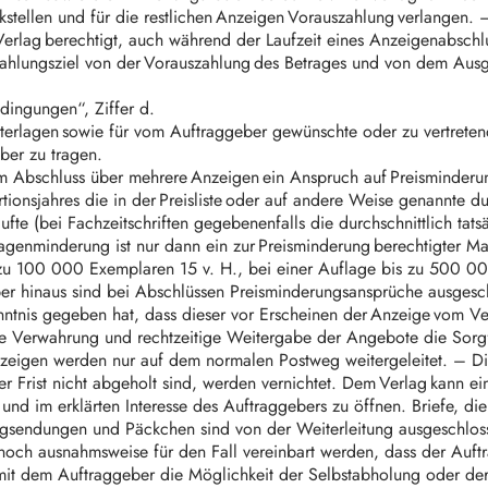
kstellen und für die restlichen Anzeigen Vorauszahlung verlangen. 
 Verlag berechtigt, auch während der Laufzeit eines Anzeigenabsch
s Zahlungsziel von der Vorauszahlung des Betrages und von dem Au
edingungen“, Ziffer d.
unterlagen sowie für vom Auftraggeber gewünschte oder zu vertret
eber zu tragen.
 Abschluss über mehrere Anzeigen ein Anspruch auf Preisminderun
rtionsjahres die in der Preisliste oder auf andere Weise genannte 
aufte (bei Fachzeitschriften gegebenenfalls die durchschnittlich ta
flagenminderung ist nur dann ein zur Preisminderung berechtigter 
 zu 100 000 Exemplaren 15 v. H., bei einer Auflage bis zu 500 00
er hinaus sind bei Abschlüssen Preisminderungsansprüche ausgesc
ntnis gegeben hat, dass dieser vor Erscheinen der Anzeige vom Ve
die Verwahrung und rechtzeitige Weitergabe der Angebote die Sorgf
anzeigen werden nur auf dem normalen Postweg weitergeleitet. – D
r Frist nicht abgeholt sind, werden vernichtet. Dem Verlag kann ein
nd im erklärten Interesse des Auftraggebers zu öffnen. Briefe, d
alogsendungen und Päckchen sind von der Weiterleitung ausgeschl
och ausnahmsweise für den Fall vereinbart werden, dass der Auf
mit dem Auftraggeber die Möglichkeit der Selbstabholung oder de