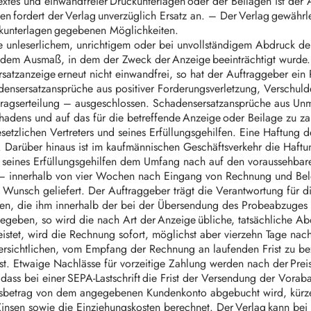
extes und einwandfreier Druckunterlagen oder der Beilagen ist der 
 fordert der Verlag unverzüglich Ersatz an. – Der Verlag gewährlei
ckunterlagen gegebenen Möglichkeiten.
se unleserlichem, unrichtigem oder bei unvollständigem Abdruck d
 dem Ausmaß, in dem der Zweck der Anzeige beeinträchtigt wurde. Lä
Ersatzanzeige erneut nicht einwandfrei, so hat der Auftraggeber ei
sersatzansprüche aus positiver Forderungsverletzung, Verschulde
tragserteilung – ausgeschlossen. Schadensersatzansprüche aus Unm
adens und auf das für die betreffende Anzeige oder Beilage zu zahl
esetzlichen Vertreters und seines Erfüllungsgehilfen. Eine Haftung
. Darüber hinaus ist im kaufmännischen Geschäftsverkehr die Haftun
und seines Erfüllungsgehilfen dem Umfang nach auf den voraussehb
n – innerhalb von vier Wochen nach Eingang von Rechnung und B
Wunsch geliefert. Der Auftraggeber trägt die Verantwortung für d
uren, die ihm innerhalb der bei der Übersendung des Probeabzuges g
egeben, so wird die nach Art der Anzeige übliche, tatsächliche 
eistet, wird die Rechnung sofort, möglichst aber vierzehn Tage nac
e ersichtlichen, vom Empfang der Rechnung an laufenden Frist zu be
ist. Etwaige Nachlässe für vorzeitige Zahlung werden nach der Preis
dass bei einer SEPA-Lastschrift die Frist der Versendung der Vorab
gsbetrag von dem angegebenen Kundenkonto abgebucht wird, kürzer
nsen sowie die Einziehungskosten berechnet. Der Verlag kann bei