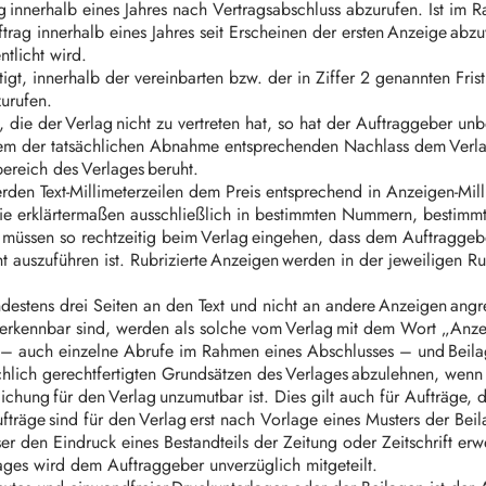
ng innerhalb eines Jahres nach Vertragsabschluss abzurufen. Ist i
trag innerhalb eines Jahres seit Erscheinen der ersten Anzeige abzu
ntlicht wird.
igt, innerhalb der vereinbarten bzw. der in Ziffer 2 genannten Fri
zurufen.
, die der Verlag nicht zu vertreten hat, so hat der Auftraggeber un
 der tatsächlichen Abnahme entsprechenden Nachlass dem Verlag zu
bereich des Verlages beruht.
en Text-Millimeterzeilen dem Preis entsprechend in Anzeigen-Mil
ie erklärtermaßen ausschließlich in bestimmten Nummern, bestim
en, müssen so rechtzeitig beim Verlag eingehen, dass dem Auftragge
t auszuführen ist. Rubrizierte Anzeigen werden in der jeweiligen R
ndestens drei Seiten an den Text und nicht an andere Anzeigen ang
n erkennbar sind, werden als solche vom Verlag mit dem Wort „Anz
e – auch einzelne Abrufe im Rahmen eines Abschlusses – und Beila
chlich gerechtfertigten Grundsätzen des Verlages abzulehnen, wen
chung für den Verlag unzumutbar ist. Dies gilt auch für Aufträge, 
träge sind für den Verlag erst nach Vorlage eines Musters der Bei
 den Eindruck eines Bestandteils der Zeitung oder Zeitschrift er
es wird dem Auftraggeber unverzüglich mitgeteilt.