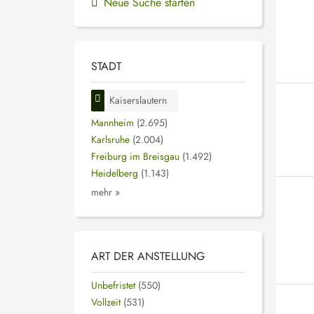
Neue Suche starten
STADT
Kaiserslautern
Mannheim
(2.695)
Karlsruhe
(2.004)
Freiburg im Breisgau
(1.492)
Heidelberg
(1.143)
mehr »
ART DER ANSTELLUNG
Unbefristet
(550)
Vollzeit
(531)