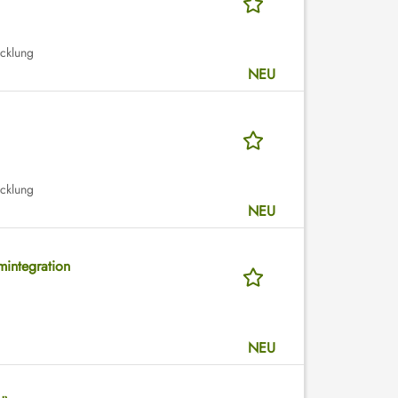
icklung
NEU
icklung
NEU
mintegration
NEU