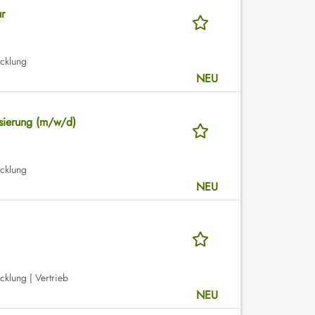
r
icklung
NEU
isierung (m/w/d)
icklung
NEU
icklung | Vertrieb
NEU