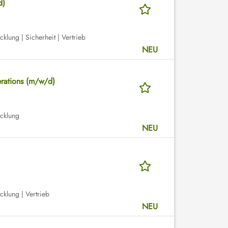
d)
cklung | Sicherheit | Vertrieb
NEU
erations (m/w/d)
H
icklung
NEU
icklung | Vertrieb
NEU